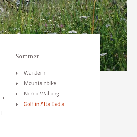
Sommer
Wandern
Mountainbike
Nordic Walking
en
Golf in Alta Badia
l