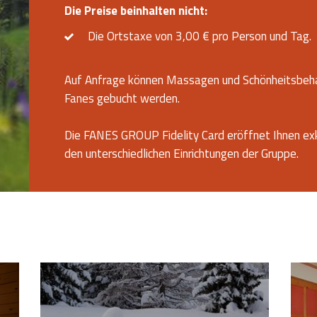
Die Preise beinhalten nicht:
Die Ortstaxe von 3,00 € pro Person und Tag.
Auf Anfrage können Massagen und Schönheitsbeha
Fanes gebucht werden.
Die FANES GROUP Fidelity Card eröffnet Ihnen exkl
den unterschiedlichen Einrichtungen der Gruppe.