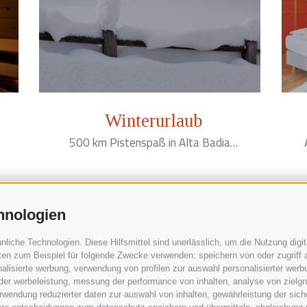
Winterurlaub
500 km Pistenspaß in Alta Badia…
hnologien
iche Technologien. Diese Hilfsmittel sind unerlässlich, um die Nutzung digita
en zum Beispiel für folgende Zwecke verwenden: speichern von oder zugriff a
 376 1289494
alisierte werbung, verwendung von profilen zur auswahl personalisierter werbun
 der werbeleistung, messung der performance von inhalten, analyse von zielg
Ciasa La Rô
wendung reduzierter daten zur auswahl von inhalten, gewährleistung der sich
esidencelaro.it
Str. Soplà, 7 - 39036 St. Kassian S