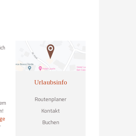
ich
Urlaubsinfo
Routenplaner
ern
Kontakt
n!
ge
Buchen
r