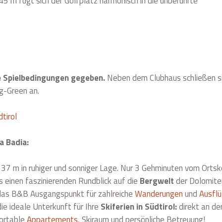
5 m fügt sich der Golfplatz harmonisch in die unberührte
le Spielbedingungen gegeben.
Neben dem Clubhaus schließen s
g-Green an.
tirol
ta Badia:
537 m in ruhiger und sonniger Lage. Nur 3 Gehminuten vom Ortsk
s einen faszinierenden Rundblick auf die
Bergwelt
der Dolomite
 das B&B Ausgangspunkt für zahlreiche
Wanderungen
und
Ausflü
die ideale Unterkunft für Ihre
Skiferien in Südtirol:
direkt an de
fortable
Appartements
, Skiraum und persönliche Betreuung!