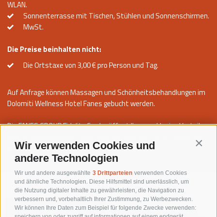
WLAN.
Sonnenterrasse mit Tischen, Stühlen und Sonnenschirmen.
MwSt.
Die Preise beinhalten nicht:
Die Ortstaxe von 3,00 € pro Person und Tag.
Auf Anfrage können Massagen und Schönheitsbehandlungen im
Dolomiti Wellness Hotel Fanes gebucht werden.
Die FANES GROUP Fidelity Card eröffnet Ihnen exklusive Vorteile
und Vergünstigungen in den unterschiedlichen Einrichtungen der
Wir verwenden Cookies und
Contin
Gruppe.
andere Technologien
Wir und andere ausgewählte
3 Drittparteien
verwenden Cookies
und ähnliche Technologien. Diese Hilfsmittel sind unerlässlich, um
die Nutzung digitaler Inhalte zu gewährleisten, die Navigation zu
verbessern und, vorbehaltlich Ihrer Zustimmung, zu Werbezwecken.
Wir können Ihre Daten zum Beispiel für folgende Zwecke verwenden:
speichern von oder zugriff auf informationen auf einem endgerät,