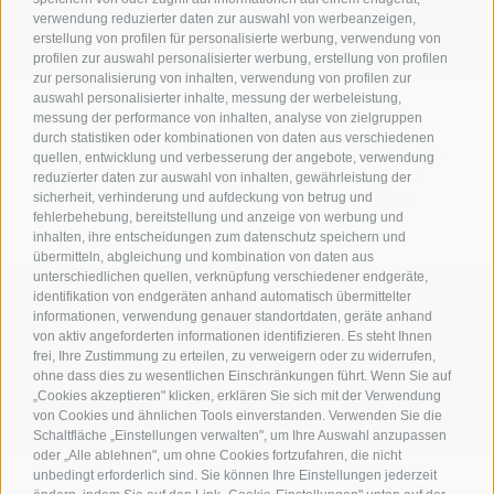
verwendung reduzierter daten zur auswahl von werbeanzeigen,
erstellung von profilen für personalisierte werbung, verwendung von
profilen zur auswahl personalisierter werbung, erstellung von profilen
zur personalisierung von inhalten, verwendung von profilen zur
auswahl personalisierter inhalte, messung der werbeleistung,
Sauna
Sommer
messung der performance von inhalten, analyse von zielgruppen
durch statistiken oder kombinationen von daten aus verschiedenen
Hier verbringen Sie
Alta Badia im Herzen
quellen, entwicklung und verbesserung der angebote, verwendung
schöne und erholsame
der Dolomiten
reduzierter daten zur auswahl von inhalten, gewährleistung der
Ferien!
erwartet Sie!
sicherheit, verhinderung und aufdeckung von betrug und
fehlerbehebung, bereitstellung und anzeige von werbung und
inhalten, ihre entscheidungen zum datenschutz speichern und
übermitteln, abgleichung und kombination von daten aus
unterschiedlichen quellen, verknüpfung verschiedener endgeräte,
identifikation von endgeräten anhand automatisch übermittelter
WhatsApp +39 376 1289494
informationen, verwendung genauer standortdaten, geräte anhand
von aktiv angeforderten informationen identifizieren. Es steht Ihnen
info@residencelaro.it
frei, Ihre Zustimmung zu erteilen, zu verweigern oder zu widerrufen,
ohne dass dies zu wesentlichen Einschränkungen führt. Wenn Sie auf
Ciasa La Rô
„Cookies akzeptieren" klicken, erklären Sie sich mit der Verwendung
Str. Soplà, 7 - 39036 St. Kassian Südtirol - Italien
von Cookies und ähnlichen Tools einverstanden. Verwenden Sie die
Schaltfläche „Einstellungen verwalten", um Ihre Auswahl anzupassen
oder „Alle ablehnen", um ohne Cookies fortzufahren, die nicht
unbedingt erforderlich sind. Sie können Ihre Einstellungen jederzeit